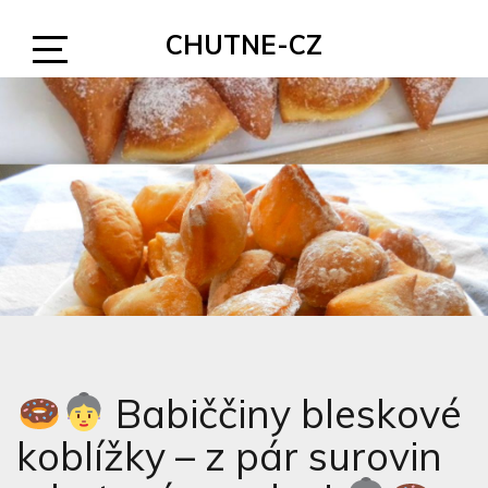
Skip
CHUTNE-CZ
to
content
Open
Sidebar
Babiččiny bleskové
koblížky – z pár surovin