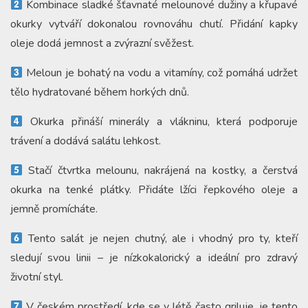
Kombinace sladké šťavnaté melounové dužiny a křupavé
okurky vytváří dokonalou rovnováhu chutí. Přidání kapky
oleje dodá jemnost a zvýrazní svěžest.
Meloun je bohatý na vodu a vitamíny, což pomáhá udržet
tělo hydratované během horkých dnů.
Okurka přináší minerály a vlákninu, která podporuje
trávení a dodává salátu lehkost.
Stačí čtvrtka melounu, nakrájená na kostky, a čerstvá
okurka na tenké plátky. Přidáte lžíci řepkového oleje a
jemně promícháte.
Tento salát je nejen chutný, ale i vhodný pro ty, kteří
sledují svou linii – je nízkokalorický a ideální pro zdravý
životní styl.
V českém prostředí, kde se v létě často griluje, je tento