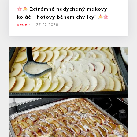
Extrémně nadýchaný makový
koláč – hotový během chvilky!
RECEPT
|
27.02.2026