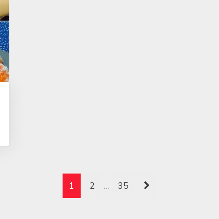
1
2
…
35