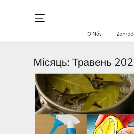
Skip
to
content
Open
O Nás
Zahrad
Sidebar
Місяць:
Травень 202