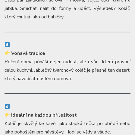
Stačí pár základních surovin – mouka, vejce, cukr, tvaroh a
jablka. Smíchat, nalít do formy a upéct. Výsledek? Koláč,
který chutná jako od babičky.
Voňavá tradice
Pečení doma přináší nejen radost, ale i vůni, která provoní
celou kuchyni. Jablečný tvarohový koláč je přesně ten dezert,
který navodí atmosféru domova.
Ideální na každou příležitost
Koláč je skvělý ke kávě, jako sladká tečka po obědě nebo
jako pohoštění pro návštěvy. Hodí se vždy a všude.