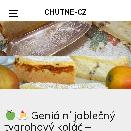
Skip
CHUTNE-CZ
to
content
Open
Sidebar
Geniální jablečný
tvarohový koláč –