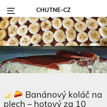
Skip
CHUTNE-CZ
to
content
Open
Sidebar
Banánový koláč na
plech – hotový za 10