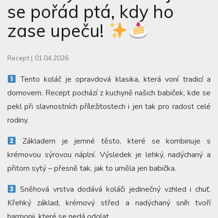
se pořád ptá, kdy ho
zase upeču!
Recept
|
01.04.2026
Tento koláč je opravdová klasika, která voní tradicí a
domovem. Recept pochází z kuchyně našich babiček, kde se
pekl při slavnostních příležitostech i jen tak pro radost celé
rodiny.
Základem je jemné těsto, které se kombinuje s
krémovou sýrovou náplní. Výsledek je lehký, nadýchaný a
přitom sytý – přesně tak, jak to uměla jen babička.
Sněhová vrstva dodává koláči jedinečný vzhled i chuť.
Křehký základ, krémový střed a nadýchaný sníh tvoří
harmonii, které se nedá odolat.