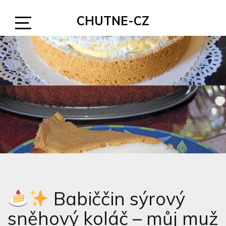
Skip
CHUTNE-CZ
to
content
Open
Sidebar
Babiččin sýrový
sněhový koláč – můj muž