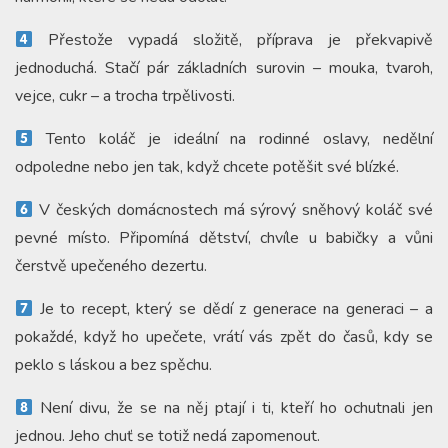
Přestože vypadá složitě, příprava je překvapivě
jednoduchá. Stačí pár základních surovin – mouka, tvaroh,
vejce, cukr – a trocha trpělivosti.
Tento koláč je ideální na rodinné oslavy, nedělní
odpoledne nebo jen tak, když chcete potěšit své blízké.
V českých domácnostech má sýrový sněhový koláč své
pevné místo. Připomíná dětství, chvíle u babičky a vůni
čerstvě upečeného dezertu.
Je to recept, který se dědí z generace na generaci – a
pokaždé, když ho upečete, vrátí vás zpět do časů, kdy se
peklo s láskou a bez spěchu.
Není divu, že se na něj ptají i ti, kteří ho ochutnali jen
jednou. Jeho chuť se totiž nedá zapomenout.