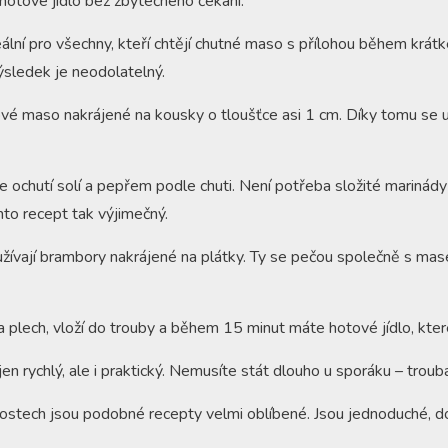
 hotové jídlo bez zbytečného čekání.
ální pro všechny, kteří chtějí chutné maso s přílohou během krátké
výsledek je neodolatelný.
é maso nakrájené na kousky o tloušťce asi 1 cm. Díky tomu se u
ochutí solí a pepřem podle chuti. Není potřeba složité marinády
to recept tak výjimečný.
žívají brambory nakrájené na plátky. Ty se pečou společně s mase
plech, vloží do trouby a během 15 minut máte hotové jídlo, které
en rychlý, ale i praktický. Nemusíte stát dlouho u sporáku – trouba
stech jsou podobné recepty velmi oblíbené. Jsou jednoduché, d