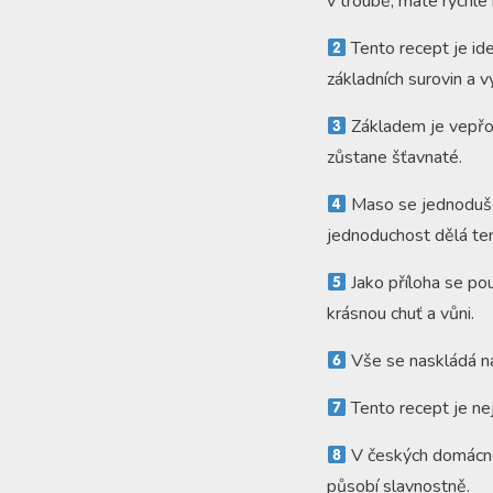
v troubě, máte rychle
Tento recept je ide
základních surovin a 
Základem je vepřov
zůstane šťavnaté.
Maso se jednoduše 
jednoduchost dělá ten
Jako příloha se pou
krásnou chuť a vůni.
Vše se naskládá na 
Tento recept je nej
V českých domácno
působí slavnostně.