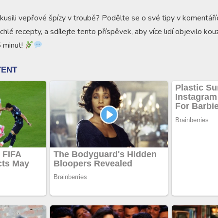
kusili vepřové špízy v troubě? Podělte se o své tipy v komentáříc
ychlé recepty, a sdílejte tento příspěvek, aby více lidí objevilo kouz
 minut!