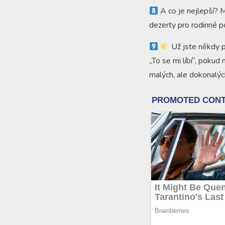
A co je nejlepší? M
dezerty pro rodinné p
Už jste někdy p
„To se mi líbí“, pokud 
malých, ale dokonalýc