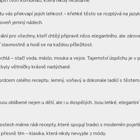
áplň tvoří kombinaci, která nikdy nezklame.
u vás překvapí jejich lehkost – křehké těsto se rozplývá na jazy
ároveň jemný nádech.
ální pro všechny, kteří chtějí připravit něco elegantního, ale zár
 slavnostně a hodí se na každou příležitost.
ychlá – stačí voda, máslo, mouka a vejce. Tajemství úspěchu je v 
byly větrníčky krásně nadýchané.
srdcem celého receptu. Jemný, voňavý a dokonale ladící s těstem
sou oblíbené nejen u dětí, ale i u dospělých. Jsou lehké, elegantní
tech máme rádi recepty, které spojují tradici s moderním pojetí
 přesně tím – klasika, která nikdy nevyjde z módy.