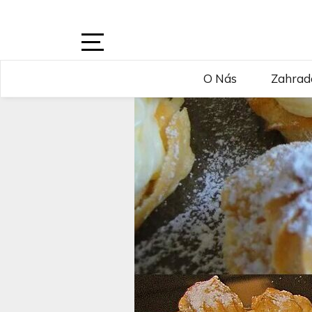
Skip
to
content
Open
O Nás
Zahrad
Sidebar