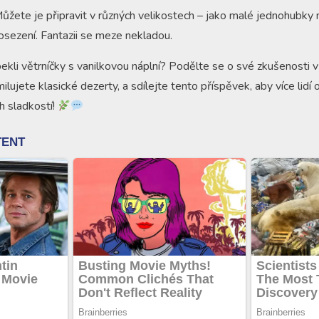
ůžete je připravit v různých velikostech – jako malé jednohubky 
osezení. Fantazii se meze nekladou.
ekli větrníčky s vanilkovou náplní? Podělte se o své zkušenosti v
milujete klasické dezerty, a sdílejte tento příspěvek, aby více lidí
h sladkostí!