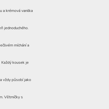
ku a krémová vanilka
oveň jednoduchého.
pečlivém míchání a
. Každý kousek je
 a vždy působí jako
m. Větrníčky s