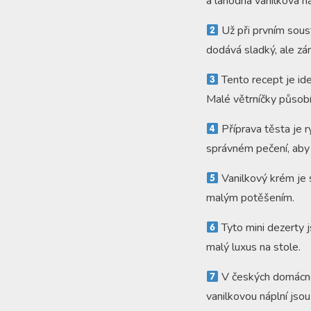
a lahodná vanilková n
Už při prvním soust
dodává sladký, ale z
Tento recept je ide
Malé větrníčky působí
Příprava těsta je r
správném pečení, aby 
Vanilkový krém je 
malým potěšením.
Tyto mini dezerty j
malý luxus na stole.
V českých domácnos
vanilkovou náplní jsou