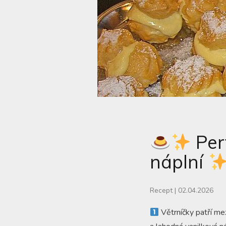
Perf
náplní
Recept
|
02.04.2026
Větrníčky patří me