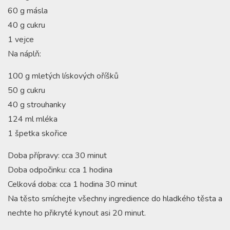
60 g másla
40 g cukru
1 vejce
Na náplň:
100 g mletých lískových oříšků
50 g cukru
40 g strouhanky
124 ml mléka
1 špetka skořice
Doba přípravy: cca 30 minut
Doba odpočinku: cca 1 hodina
Celková doba: cca 1 hodina 30 minut
Na těsto smíchejte všechny ingredience do hladkého těsta a
nechte ho přikryté kynout asi 20 minut.