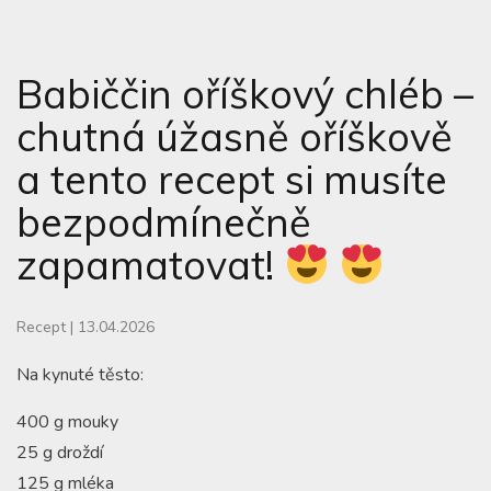
Babiččin oříškový chléb –
chutná úžasně oříškově
a tento recept si musíte
bezpodmínečně
zapamatovat!
Recept
|
13.04.2026
Na kynuté těsto:
400 g mouky
25 g droždí
125 g mléka