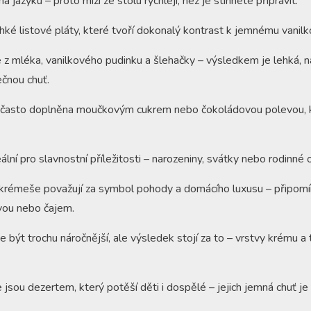
a jazyku – proto mizí ze stolu rychleji, než je stihnete připravit.
ké listové pláty, které tvoří dokonalý kontrast k jemnému vani
 z mléka, vanilkového pudinku a šlehačky – výsledkem je lehká, n
čnou chuť.
á často doplněna moučkovým cukrem nebo čokoládovou polevou,
ální pro slavnostní příležitosti – narozeniny, svátky nebo rodinné 
e krémeše považují za symbol pohody a domácího luxusu – připomína
vou nebo čajem.
e být trochu náročnější, ale výsledek stojí za to – vrstvy krému a 
sou dezertem, který potěší děti i dospělé – jejich jemná chuť je 