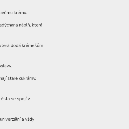
lkovému krému.
adýchaná náplň, která
 která dodá krémešům
oslavy.
jí staré cukrárny,
těsta se spojí v
univerzální a vždy