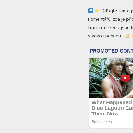
Sdílejte tento p
komentářů, zda je přip
tradiční dezerty jsou
sladkou pohodu…