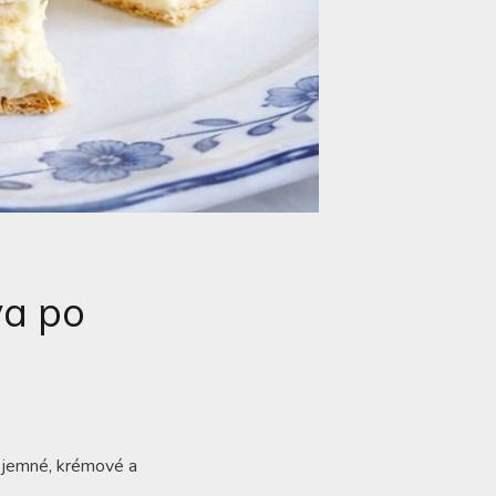
va po
u jemné, krémové a