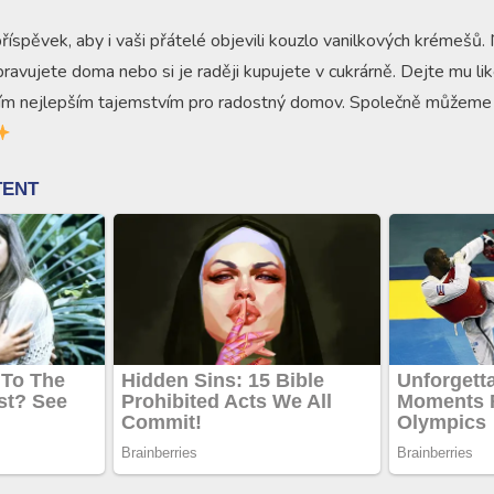
říspěvek, aby i vaši přátelé objevili kouzlo vanilkových krémešů.
ravujete doma nebo si je raději kupujete v cukrárně. Dejte mu lik
 tím nejlepším tajemstvím pro radostný domov. Společně můžeme ší