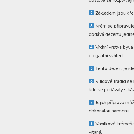
doslova se rozplývají n
Základem jsou křeh
Krém se připravuje
dodává dezertu jedine
Vrchní vrstva býv
elegantní vzhled.
Tento dezert je ide
V lidové tradici s
kde se podávaly s ká
Jejich příprava můž
dokonalou harmonii.
Vanilkové krémeše j
vítaná.