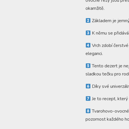
ovocné řezy jsou přesn
okamžitě.
Základem je jemný 
K němu se přidává 
Vrch zdobí čerstvé
eleganci.
Tento dezert je nej
sladkou tečku pro rodi
Díky své univerzáln
Je to recept, který
Tvarohovo-ovocné ř
pozornost každého ho