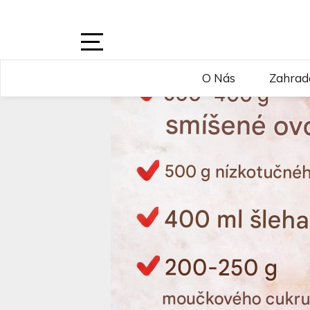
Skip
to
content
Open
O Nás
Zahrad
Sidebar