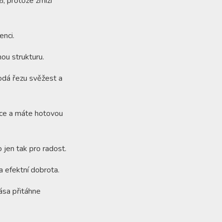
í, protože zmizí
enci.
ou strukturu.
odá řezu svěžest a
nice a máte hotovou
 jen tak pro radost.
a efektní dobrota.
ása přitáhne