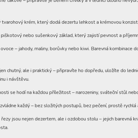
ě takové – připravíte je během chvilky a v lednici dlouho nevydrž
tvarohový krém, který dodá dezertu lehkost a krémovou konzist
piškotový nebo sušenkový základ, který zajistí pevnost a příjemn
 ovoce – jahody, maliny, borůvky nebo kiwi. Barevná kombinace d
en chutný, ale i praktický – připravíte ho dopředu, uložíte do led
nu i návštěvu.
osti se hodí na každou příležitost – narozeniny, sváteční stůl nebo
 zvládne každý – bez složitých postupů, bez pečení, prostě rychlá 
ezy jsou nejen dezertem, ale i ozdobou stolu – jejich barevná kr
sta.