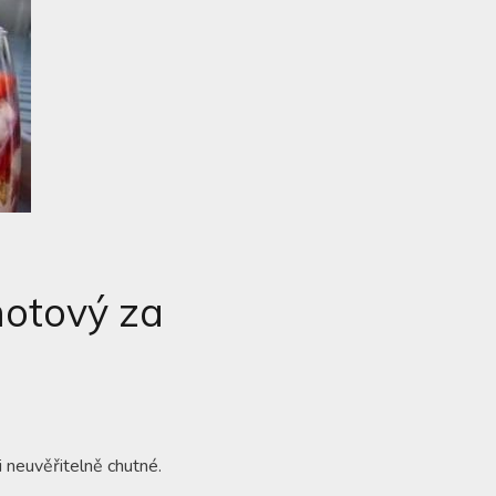
hotový za
i neuvěřitelně chutné.