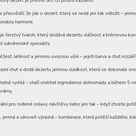
ový dezert je přesně tím, co potěší každého.
 přesvědčí, že jde o dezert, který se nedá jen tak odložit – jemn
konalou harmonii.
e čerstvý tvaroh, který dodává dezertu vláčnost a krémovou konz
í cukrárenské speciality.
ěžest, lehkost a jemnou ovocnou vůni – jejich barva a chuť rozzář
razní chuť a dodá dezertu jemnou sladkost, která se dokonale sn
itelně rychlá – stačí smíchat ingredience dohromady a během 5 m
krárny.
ální pro rodinné oslavy, návštěvy nebo jen tak – když chcete potěš
, jemná a zároveň výrazná – kombinace, která potěší každého, kd