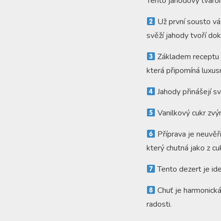
Tento jahodový tvaroh
Už první sousto vás
svěží jahody tvoří do
Základem receptu j
která připomíná luxusn
Jahody přinášejí sv
Vanilkový cukr zvý
Příprava je neuvěř
který chutná jako z cu
Tento dezert je ide
Chuť je harmonická
radosti.