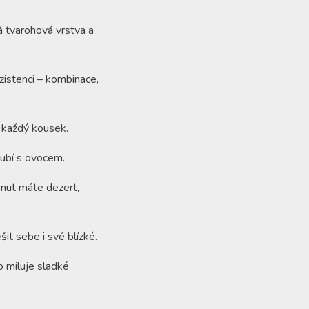
á tvarohová vrstva a
istenci – kombinace,
í každý kousek.
oubí s ovocem.
inut máte dezert,
it sebe i své blízké.
o miluje sladké