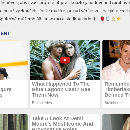
příspěvek, aby i vaši přátelé objevili kouzlo jahodového tvarohov
e ho už vyzkoušeli. Dejte mu like, pokud věříte, že i rychlé dezer
Společně můžeme šířit inspiraci a sladkou radost…