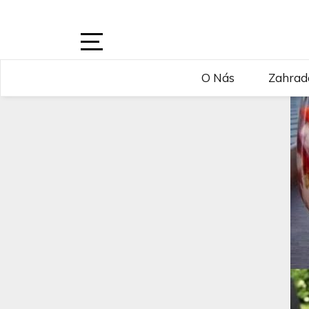
Skip
to
content
Open
O Nás
Zahrad
Sidebar