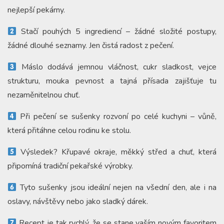
nejlepší pekárny.
Stačí pouhých 5 ingrediencí – žádné složité postupy,
žádné dlouhé seznamy. Jen čistá radost z pečení.
Máslo dodává jemnou vláčnost, cukr sladkost, vejce
strukturu, mouka pevnost a tajná přísada zajišťuje tu
nezaměnitelnou chuť.
Při pečení se sušenky rozvoní po celé kuchyni – vůně,
která přitáhne celou rodinu ke stolu.
Výsledek? Křupavé okraje, měkký střed a chuť, která
připomíná tradiční pekařské výrobky.
Tyto sušenky jsou ideální nejen na všední den, ale i na
oslavy, návštěvy nebo jako sladký dárek.
Recept je tak rychlý, že se stane vaším novým favoritem