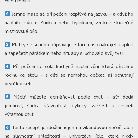
celou rodinu.
Jemné maso se při pečení rozplývá na jazyku – a když ho
naplníte sýrem, šunkou nebo bylinkami, vznikne skutečné
mistrovské dílo.
Plátky se snadno připravují – stačí maso nakrájet, naplnit
a zapečetit párátkem nebo nití, aby si uchovalo svůj tvar.
Při pečení se celá kuchyně naplní vůní, která přitáhne
rodinu ke stolu – a děti se nemohou dočkat, až ochutnají
první kousek.
Náplň můžete obměňovat podle chuti – sýr dodá
jemnost, šunka šťavnatost, bylinky svěžest a česnek
výraznou chuť.
Tento recept je ideální nejen na víkendovou večeři, ale i
na slavnostní příležitosti – univerzální jídlo, které nikdy