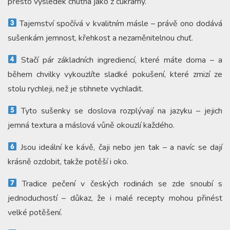
přesto výsledek chutná jako z cukrárny.
Tajemství spočívá v kvalitním másle – právě ono dodává
sušenkám jemnost, křehkost a nezaměnitelnou chuť.
Stačí pár základních ingrediencí, které máte doma – a
během chvilky vykouzlíte sladké pokušení, které zmizí ze
stolu rychleji, než je stihnete vychladit.
Tyto sušenky se doslova rozplývají na jazyku – jejich
jemná textura a máslová vůně okouzlí každého.
Jsou ideální ke kávě, čaji nebo jen tak – a navíc se dají
krásně ozdobit, takže potěší i oko.
Tradice pečení v českých rodinách se zde snoubí s
jednoduchostí – důkaz, že i malé recepty mohou přinést
velké potěšení.