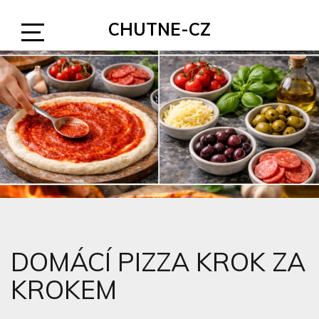
Skip
CHUTNE-CZ
to
content
Open
Sidebar
DOMÁCÍ PIZZA KROK ZA
KROKEM