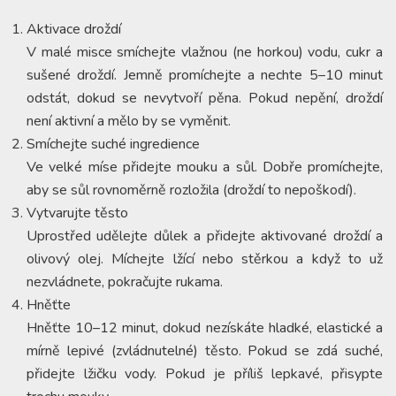
Aktivace droždí
V malé misce smíchejte vlažnou (ne horkou) vodu, cukr a
sušené droždí. Jemně promíchejte a nechte 5–10 minut
odstát, dokud se nevytvoří pěna. Pokud nepění, droždí
není aktivní a mělo by se vyměnit.
Smíchejte suché ingredience
Ve velké míse přidejte mouku a sůl. Dobře promíchejte,
aby se sůl rovnoměrně rozložila (droždí to nepoškodí).
Vytvarujte těsto
Uprostřed udělejte důlek a přidejte aktivované droždí a
olivový olej. Míchejte lžící nebo stěrkou a když to už
nezvládnete, pokračujte rukama.
Hněťte
Hněťte 10–12 minut, dokud nezískáte hladké, elastické a
mírně lepivé (zvládnutelné) těsto. Pokud se zdá suché,
přidejte lžičku vody. Pokud je příliš lepkavé, přisypte