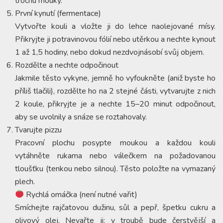
trochu mouky.
První kynutí (fermentace)
Vytvořte kouli a vložte ji do lehce naolejované mísy.
Přikryjte ji potravinovou fólií nebo utěrkou a nechte kynout
1 až 1,5 hodiny, nebo dokud nezdvojnásobí svůj objem.
Rozdělte a nechte odpočinout
Jakmile těsto vykyne, jemně ho vyfoukněte (aniž byste ho
příliš tlačili), rozdělte ho na 2 stejné části, vytvarujte z nich
2 koule, přikryjte je a nechte 15–20 minut odpočinout,
aby se uvolnily a snáze se roztahovaly.
Tvarujte pizzu
Pracovní plochu posypte moukou a každou kouli
vytáhněte rukama nebo válečkem na požadovanou
tloušťku (tenkou nebo silnou). Těsto položte na vymazaný
plech.
Rychlá omáčka (není nutné vařit)
Smíchejte rajčatovou dužinu, sůl a pepř, špetku cukru a
olivový olej. Nevařte ji: v troubě bude čerstvější a