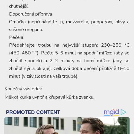
chutnější.
Doporučená příprava
Omáčka (nepřehánějte ji), mozzarella, pepperoni, olivy a
sušené oregano.
Pečení
Předehřejte troubu na nejvyšší stupeň: 230–250 °C
(450–480 °F). Pečte 5–6 minut na spodní mřížce (aby se
zhnědl spodek) a 2–3 minuty na horní mřížce (aby se
zhnědl sýr a okraje). Celková doba pečení přibližně 8–10
minut (v závislosti na vaší troubě).
Konečný výsledek
Měkká kůrka uvnitř a křupavá kůrka zvenku.