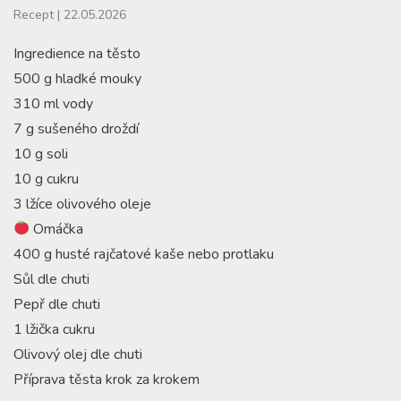
Recept
|
22.05.2026
Ingredience na těsto
500 g hladké mouky
310 ml vody
7 g sušeného droždí
10 g soli
10 g cukru
3 lžíce olivového oleje
Omáčka
400 g husté rajčatové kaše nebo protlaku
Sůl dle chuti
Pepř dle chuti
1 lžička cukru
Olivový olej dle chuti
Příprava těsta krok za krokem