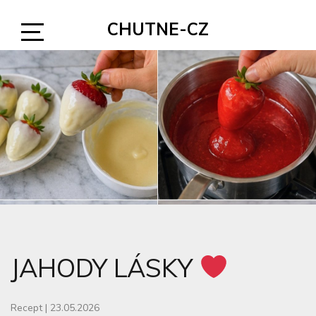
Skip
CHUTNE-CZ
to
content
Open
Sidebar
JAHODY LÁSKY
Recept
|
23.05.2026