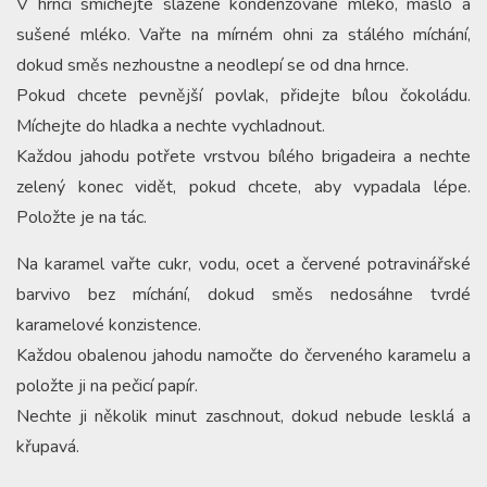
V hrnci smíchejte slazené kondenzované mléko, máslo a
sušené mléko. Vařte na mírném ohni za stálého míchání,
dokud směs nezhoustne a neodlepí se od dna hrnce.
Pokud chcete pevnější povlak, přidejte bílou čokoládu.
Míchejte do hladka a nechte vychladnout.
Každou jahodu potřete vrstvou bílého brigadeira a nechte
zelený konec vidět, pokud chcete, aby vypadala lépe.
Položte je na tác.
Na karamel vařte cukr, vodu, ocet a červené potravinářské
barvivo bez míchání, dokud směs nedosáhne tvrdé
karamelové konzistence.
Každou obalenou jahodu namočte do červeného karamelu a
položte ji na pečicí papír.
Nechte ji několik minut zaschnout, dokud nebude lesklá a
křupavá.