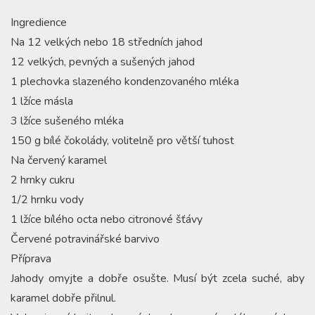
Ingredience
Na 12 velkých nebo 18 středních jahod
12 velkých, pevných a sušených jahod
1 plechovka slazeného kondenzovaného mléka
1 lžíce másla
3 lžíce sušeného mléka
150 g bílé čokolády, volitelně pro větší tuhost
Na červený karamel
2 hrnky cukru
1/2 hrnku vody
1 lžíce bílého octa nebo citronové šťávy
Červené potravinářské barvivo
Příprava
Jahody omyjte a dobře osušte. Musí být zcela suché, aby
karamel dobře přilnul.