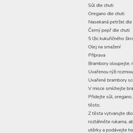
Sůl dle chuti
Oregano dle chuti
Nasekaná petržel dle 
Černý pepř dle chuti
5 lžic kukuřičného šk
Olej na smažení
Příprava
Brambory oloupejte, n
Uvařenou rýži rozmix
Uvařené brambory sce
V misce smíchejte bra
Přidejte sůl, oregano,
těsto.
Z těsta vytvarujte dlo
roztáhněte rukama, a
utěrky a podávejte ho