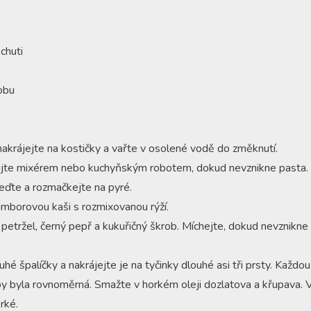
chuti
robu
akrájejte na kostičky a vařte v osolené vodě do změknutí.
ujte mixérem nebo kuchyňským robotem, dokud nevznikne pasta.
ďte a rozmačkejte na pyré.
mborovou kaši s rozmixovanou rýží.
 petržel, černý pepř a kukuřičný škrob. Míchejte, dokud nevznikne
uhé špalíčky a nakrájejte je na tyčinky dlouhé asi tři prsty. Každo
by byla rovnoměrná. Smažte v horkém oleji dozlatova a křupava. 
rké.