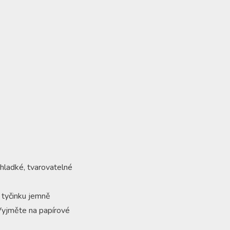
 hladké, tvarovatelné
u tyčinku jemně
Vyjměte na papírové