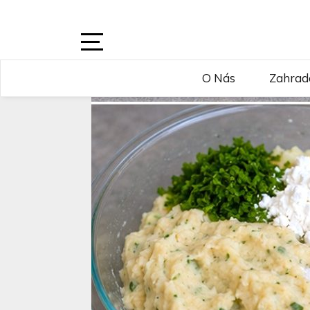
Skip
to
content
Open
O Nás
Zahrad
Sidebar