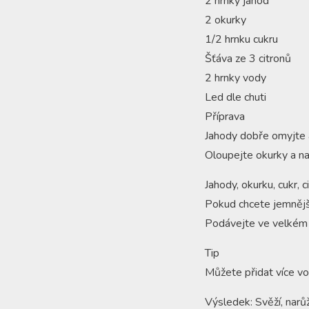
2 hrnky jahod
2 okurky
1/2 hrnku cukru
Šťáva ze 3 citronů
2 hrnky vody
Led dle chuti
Příprava
Jahody dobře omyjte 
Oloupejte okurky a na
Jahody, okurku, cukr, 
Pokud chcete jemnějš
Podávejte ve velkém 
Tip
Můžete přidat více vod
Výsledek: Svěží, narů