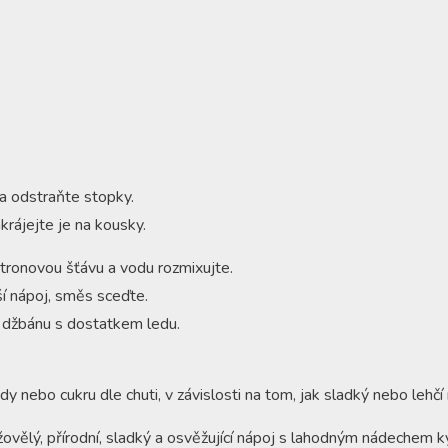
a odstraňte stopky.
krájejte je na kousky.
citronovou šťávu a vodu rozmixujte.
í nápoj, směs sceďte.
džbánu s dostatkem ledu.
y nebo cukru dle chuti, v závislosti na tom, jak sladký nebo lehčí
žovělý, přírodní, sladký a osvěžující nápoj s lahodným nádechem k