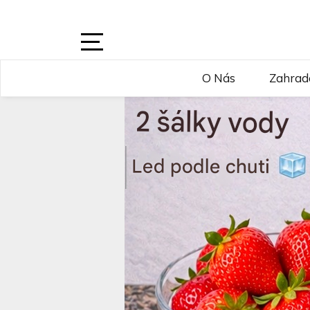
Skip
to
content
Open
O Nás
Zahrad
Sidebar