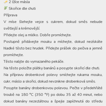
2 lžíce másla
Skořice dle chuti
Příprava
V míse šlehejte vejce s cukrem, dokud směs nebude
světlejší a krémovější.
Přidejte olej a mléko. Dobře promíchejte.
Postupně přidávejte mouku a míchejte, dokud nezískáte
hladké těsto bez hrudek. Přidejte prášek do pečiva a jemně
promíchejte.
Těsto nalijte do vymazaného pekáče.
Na těsto položte plátky banánů a posypte skořicí dle chuti.
Na přípravu drobenkové polevy smíchejte rukama mouku,
cukr, máslo a skořici, dokud nevznikne drobenková směs.
Posypte banány drobenkovou polevou. Pečte v předehřáté
troubě na 180 °C (350 °F) po dobu 35 až 40 minut, nebo
dokud banány nezezlátnou a špejle zapíchnutá do středu