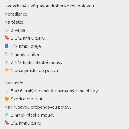
Nadýchaný s křupavou drobenkovou polevou
Ingredience
Na těsto:
3 vejce
1 1/2 hrnku cukru
1/2 hrnku oleje
1 hrnek mléka
2 1/2 hrnku hladké mouky
1 lžíce prášku do pečiva
Na náplň:
5 až 6 zralých banánů, nakrájených na plátky
Skořice dle chuti
Na křupavou drobenkovou polevu:
1 hrnek hladké mouky
1/2 hrnku cukru