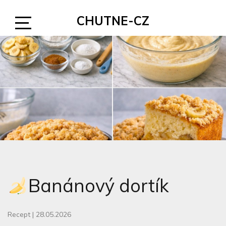
Skip
CHUTNE-CZ
to
content
Open
Sidebar
Banánový dortík
Recept
|
28.05.2026