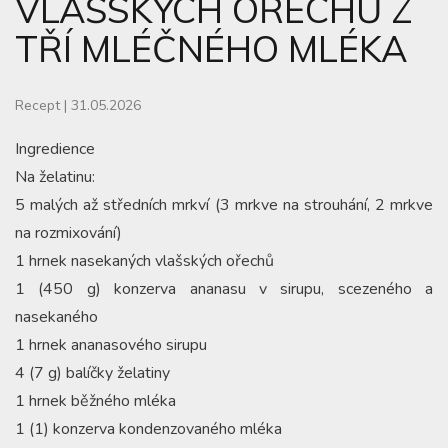
VLAŠSKÝCH OŘECHŮ Z
TŘÍ MLÉČNÉHO MLÉKA
Recept
|
31.05.2026
Ingredience
Na želatinu:
5 malých až středních mrkví (3 mrkve na strouhání, 2 mrkve
na rozmixování)
1 hrnek nasekaných vlašských ořechů
1 (450 g) konzerva ananasu v sirupu, scezeného a
nasekaného
1 hrnek ananasového sirupu
4 (7 g) balíčky želatiny
1 hrnek běžného mléka
1 (1) konzerva kondenzovaného mléka