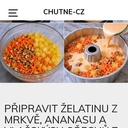
Skip
CHUTNE-CZ
to
content
Open
Sidebar
PŘIPRAVIT ŽELATINU Z
MRKVĚ, ANANASU A