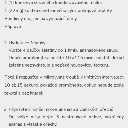
1 (1) konzerva slazeného kondenzovaného mléka
1 (225 g) kostka smetanového sýra, pokojové teploty
Rostlinný olej, jen na vymazání formy
Příprava
Hydratace želatiny
Vložte 4 balíčky želatiny do 1 hrnku ananasového sirupu.
Dobře promíchejte a nechte 10 až 15 minut odstát, dokud
želatina nezhydratuje a nezíská houbovitou texturu.
Poté ji rozpusťte v mikrovlnné troubě v krátkých intervalech
10 až 15 sekund, pokaždé promíchejte, dokud nebude zcela
tekutá a bez hrudek.
Připravte si směs mrkve, ananasu a vlašských ořechů
Do velké mísy dejte 3 nastrouhané mrkve, nakrájený
ananas a vlašské ořechy.