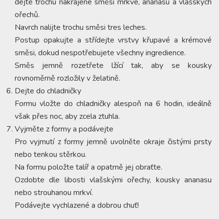
dejte trochu nakrájené směsi mrkve, ananasu a vlašských
ořechů.
Navrch nalijte trochu směsi tres leches.
Postup opakujte a střídejte vrstvy křupavé a krémové
směsi, dokud nespotřebujete všechny ingredience.
Směs jemně rozetřete lžící tak, aby se kousky
rovnoměrně rozložily v želatině.
Dejte do chladničky
Formu vložte do chladničky alespoň na 6 hodin, ideálně
však přes noc, aby zcela ztuhla.
Vyjměte z formy a podávejte
Pro vyjmutí z formy jemně uvolněte okraje čistými prsty
nebo tenkou stěrkou.
Na formu položte talíř a opatrně jej obraťte.
Ozdobte dle libosti vlašskými ořechy, kousky ananasu
nebo strouhanou mrkví.
Podávejte vychlazené a dobrou chuť!