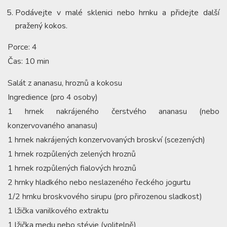
Podávejte v malé sklenici nebo hrnku a přidejte další
pražený kokos.
Porce: 4
Čas: 10 min
Salát z ananasu, hroznů a kokosu
Ingredience (pro 4 osoby)
1 hrnek nakrájeného čerstvého ananasu (nebo
konzervovaného ananasu)
1 hrnek nakrájených konzervovaných broskví (scezených)
1 hrnek rozpůlených zelených hroznů
1 hrnek rozpůlených fialových hroznů
2 hrnky hladkého nebo neslazeného řeckého jogurtu
1/2 hrnku broskvového sirupu (pro přirozenou sladkost)
1 lžička vanilkového extraktu
1 lžička medu nebo stévie (volitelně)