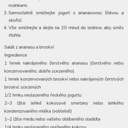
rozinkami.
Samostatně smíchejte jogurt s ananasovou šťávou a
skořicí.
Vše smíchejte a dejte na 20 minut do lednice, aby směs
ztuhla.
Salát z ananasu a broskví
Ingredience
1 hrnek nakrájeného čerstvého ananasu (čerstvého nebo
konzervovaného, ​​dobře scezeného)
1 hrnek konzervovaných broskví nebo nakrájených čerstvých
broskví, scezených
1/2 hrnku neslazeného řeckého jogurtu
2–3 lžíce lehké kokosové smetany nebo lehkého
kondenzovaného mléka (volitelně)
1–2 lžíce medu nebo vašeho oblíbeného sladidla
1/4 hrnku neslazeného praženého kokosu