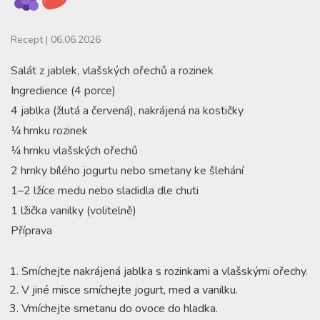
Recept
|
06.06.2026
Salát z jablek, vlašských ořechů a rozinek
Ingredience (4 porce)
4 jablka (žlutá a červená), nakrájená na kostičky
¼ hrnku rozinek
¼ hrnku vlašských ořechů
2 hrnky bílého jogurtu nebo smetany ke šlehání
1–2 lžíce medu nebo sladidla dle chuti
1 lžička vanilky (volitelně)
Příprava
Smíchejte nakrájená jablka s rozinkami a vlašskými ořechy.
V jiné misce smíchejte jogurt, med a vanilku.
Vmíchejte smetanu do ovoce do hladka.