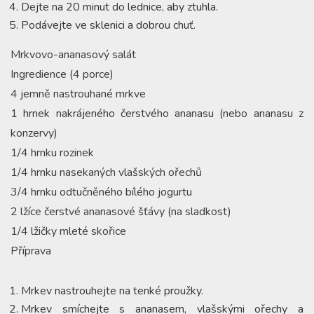
Dejte na 20 minut do lednice, aby ztuhla.
Podávejte ve sklenici a dobrou chuť.
Mrkvovo-ananasový salát
Ingredience (4 porce)
4 jemně nastrouhané mrkve
1 hrnek nakrájeného čerstvého ananasu (nebo ananasu z
konzervy)
1/4 hrnku rozinek
1/4 hrnku nasekaných vlašských ořechů
3/4 hrnku odtučněného bílého jogurtu
2 lžíce čerstvé ananasové šťávy (na sladkost)
1/4 lžičky mleté ​​skořice
Příprava
Mrkev nastrouhejte na tenké proužky.
Mrkev smíchejte s ananasem, vlašskými ořechy a