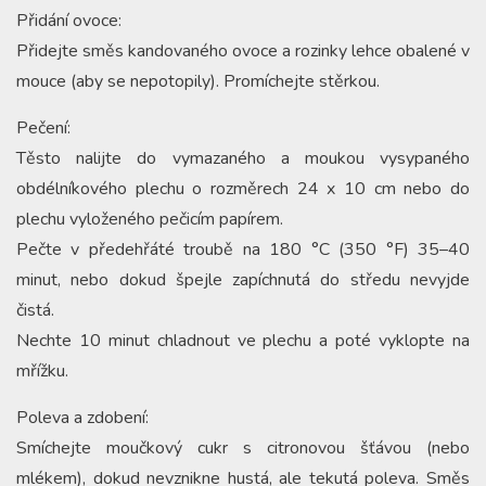
Přidání ovoce:
Přidejte směs kandovaného ovoce a rozinky lehce obalené v
mouce (aby se nepotopily). Promíchejte stěrkou.
Pečení:
Těsto nalijte do vymazaného a moukou vysypaného
obdélníkového plechu o rozměrech 24 x 10 cm nebo do
plechu vyloženého pečicím papírem.
Pečte v předehřáté troubě na 180 °C (350 °F) 35–40
minut, nebo dokud špejle zapíchnutá do středu nevyjde
čistá.
Nechte 10 minut chladnout ve plechu a poté vyklopte na
mřížku.
Poleva a zdobení:
Smíchejte moučkový cukr s citronovou šťávou (nebo
mlékem), dokud nevznikne hustá, ale tekutá poleva. Směs