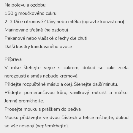
Na polevu a ozdobu:
150 g moučkového cukru
2–3 lžíce citronové šťávy nebo mléka (upravte konzistenci)
Marinované třešně (na ozdobu)
Pekanové nebo vlašské ořechy dle chuti
Další kostky kandovaného ovoce
Příprava:
V míse šlehejte vejce s cukrem, dokud se cukr zcela
nerozpustí a směs nebude krémová.
Přidejte rozpuštěné máslo a olej. Šlehejte další minutu.
Přidejte pomerančovou kůru, vanilkový extrakt a mléko.
Jemně promíchejte.
Prosejte mouku s práškem do pečiva.
Mouku přidávejte ve dvou částech a lehce míchejte, dokud
se vše nespojí (nepřemíchejte).