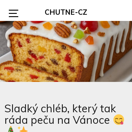
Skip
CHUTNE-CZ
to
content
Open
Sidebar
Sladký chléb, který tak
ráda peču na Vánoce
.