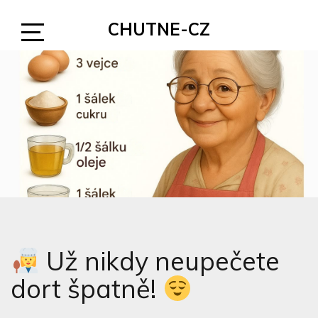
Skip
CHUTNE-CZ
to
content
Open
Sidebar
Už nikdy neupečete
dort špatně!