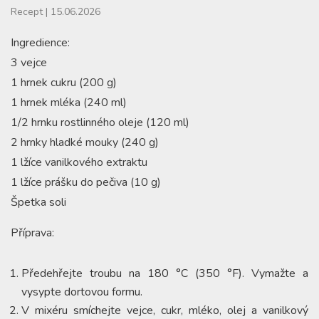
Recept
|
15.06.2026
Ingredience:
3 vejce
1 hrnek cukru (200 g)
1 hrnek mléka (240 ml)
1/2 hrnku rostlinného oleje (120 ml)
2 hrnky hladké mouky (240 g)
1 lžíce vanilkového extraktu
1 lžíce prášku do pečiva (10 g)
Špetka soli
Příprava:
Předehřejte troubu na 180 °C (350 °F). Vymažte a
vysypte dortovou formu.
V mixéru smíchejte vejce, cukr, mléko, olej a vanilkový