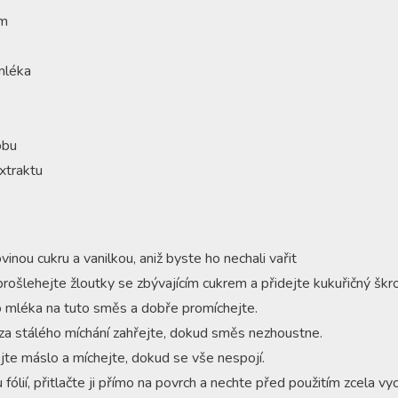
ém
mléka
obu
xtraktu
inou cukru a vanilkou, aniž byste ho nechali vařit
ošlehejte žloutky se zbývajícím cukrem a přidejte kukuřičný škr
o mléka na tuto směs a dobře promíchejte.
za stálého míchání zahřejte, dokud směs nezhoustne.
jte máslo a míchejte, dokud se vše nespojí.
 fólií, přitlačte ji přímo na povrch a nechte před použitím zcela vy