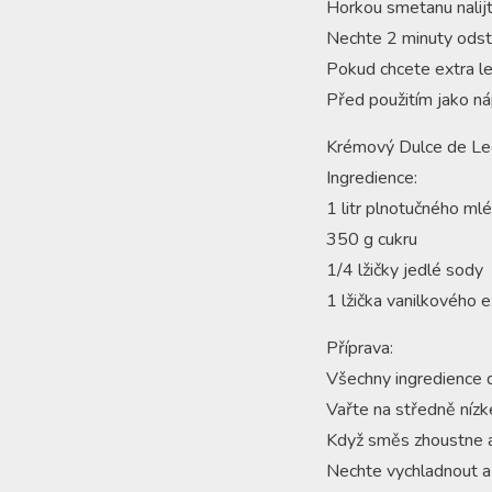
Horkou smetanu nalij
Nechte 2 minuty odst
Pokud chcete extra le
Před použitím jako n
Krémový Dulce de Le
Ingredience:
1 litr plnotučného ml
350 g cukru
1/4 lžičky jedlé sody
1 lžička vanilkového e
Příprava:
Všechny ingredience 
Vařte na středně nízk
Když směs zhoustne a 
Nechte vychladnout a