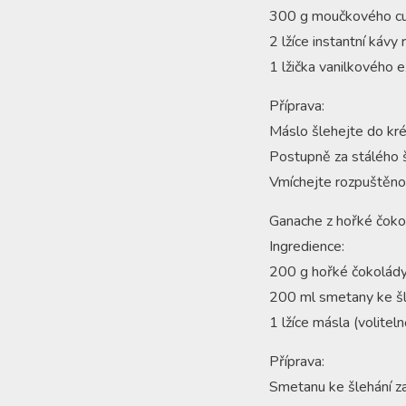
300 g moučkového c
2 lžíce instantní kávy
1 lžička vanilkového e
Příprava:
Máslo šlehejte do kr
Postupně za stálého š
Vmíchejte rozpuštěno
Ganache z hořké čoko
Ingredience:
200 g hořké čokolády
200 ml smetany ke šl
1 lžíce másla (voliteln
Příprava:
Smetanu ke šlehání za