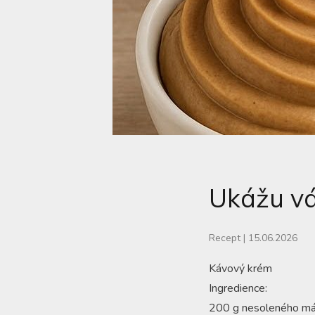
Ukážu vá
Recept
|
15.06.2026
Kávový krém
Ingredience:
200 g nesoleného más