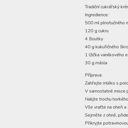
Tradiční cukrářský kr
Ingredience:
500 ml plnotučného 
120 g cukru
4 žloutky
40 g kukuřičného škr
1 lžička vanilkového e
30 g másla
Příprava:
Zahřejte mléko s polov
V samostatné misce pr
Nalijte trochu horkéh
Vše vraťte na oheň a 
Sejměte z ohně, přide
Přikryjte potravinovou