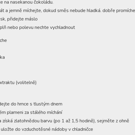
te na nasekanou čokoládu.
át a jemně míchejte, dokud směs nebude hladká. dobře promíche
sk, přidejte máslo
áplň nebo polevu nechte vychladnout
che
éka
xtraktu (volitelně)
dejte do hrnce s tlustým dnem
ém plameni za stálého míchání
získá zlatohnědou barvu (po 1 až 1,5 hodině), sejměte z ohně
 uložte do vzduchotěsné nádoby v chladničce