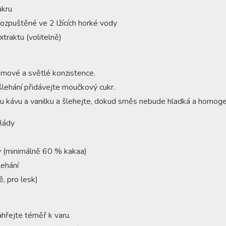
ukru
 rozpuštěné ve 2 lžících horké vody
xtraktu (volitelně)
émové a světlé konzistence.
lehání přidávejte moučkový cukr.
u kávu a vanilku a šlehejte, dokud směs nebude hladká a homoge
lády
 (minimálně 60 % kakaa)
ehání
ě, pro lesk)
hřejte téměř k varu.