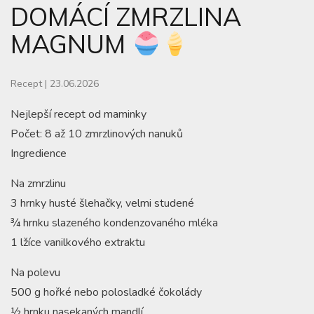
DOMÁCÍ ZMRZLINA
MAGNUM
Recept
|
23.06.2026
Nejlepší recept od maminky
Počet: 8 až 10 zmrzlinových nanuků
Ingredience
Na zmrzlinu
3 hrnky husté šlehačky, velmi studené
¾ hrnku slazeného kondenzovaného mléka
1 lžíce vanilkového extraktu
Na polevu
500 g hořké nebo polosladké čokolády
½ hrnku nasekaných mandlí