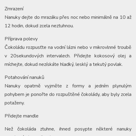
Zmrazení
Nanuky dejte do mrazáku přes noc nebo minimálně na 10 až
12 hodin, dokud zcela neztuhnou.
Příprava polevy
Čokoládu rozpusťte na vodní lázni nebo v mikrovlnné troubě
v 20sekundových intervalech. Přidejte kokosový olej a
míchejte, dokud nezískáte hladký, lesklý a tekutý povlak.
Potahování nanuků
Nanuky opatrně vyjměte z formy a jedním plynulým
pohybem je ponořte do rozpuštěné čokolády, aby byly zcela
potaženy.
Přidejte mandle
Než čokoláda ztuhne, ihned posypte některé nanuky