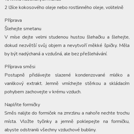
2 lžíce kokosového oleje nebo rostlinného oleje, volitelně
Příprava
Šlehejte smetanu
V míse dejte velmi studenou hustou šlehačku a šlehejte,
dokud nezvětší svůj objem a nevytvoří měkké špičky. Měla
by být nadýchaná a vzdušná, ale bez přešlehávání.
Příprava směsi
Postupně přidávejte slazené kondenzované mléko a
vanilkový extrakt. Jemně vmíchejte stěrkou a skládacím
pohybem zachovejte v krému vzduch.
Naplňte formičky
Směs nalijte do formiček na zmrzlinu a nahoře nechte trochu
místa. Vložte tyčinky a jemně poklepejte na formičku,
abyste odstranili všechny vzduchové bubliny.