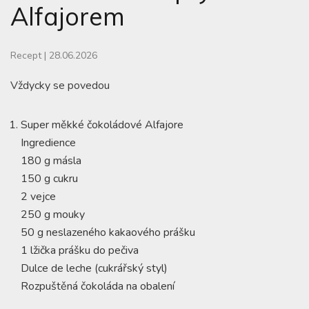
Alfajorem
Recept
|
28.06.2026
Vždycky se povedou
Super měkké čokoládové Alfajore
Ingredience
180 g másla
150 g cukru
2 vejce
250 g mouky
50 g neslazeného kakaového prášku
1 lžička prášku do pečiva
Dulce de leche (cukrářský styl)
Rozpuštěná čokoláda na obalení