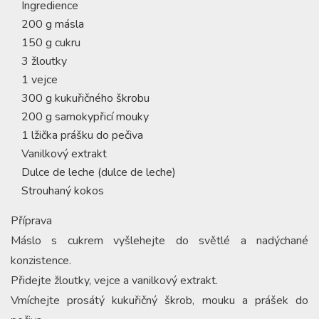
Ingredience
200 g másla
150 g cukru
3 žloutky
1 vejce
300 g kukuřičného škrobu
200 g samokypřicí mouky
1 lžička prášku do pečiva
Vanilkový extrakt
Dulce de leche (dulce de leche)
Strouhaný kokos
Příprava
Máslo s cukrem vyšlehejte do světlé a nadýchané
konzistence.
Přidejte žloutky, vejce a vanilkový extrakt.
Vmíchejte prosátý kukuřičný škrob, mouku a prášek do