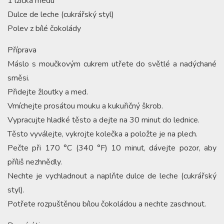
1 lžička medu
Dulce de leche (cukrářský styl)
Polev z bílé čokolády
Příprava
Máslo s moučkovým cukrem utřete do světlé a nadýchané
směsi.
Přidejte žloutky a med.
Vmíchejte prosátou mouku a kukuřičný škrob.
Vypracujte hladké těsto a dejte na 30 minut do lednice.
Těsto vyválejte, vykrojte kolečka a položte je na plech.
Pečte při 170 °C (340 °F) 10 minut, dávejte pozor, aby
příliš nezhnědly.
Nechte je vychladnout a naplňte dulce de leche (cukrářský
styl).
Potřete rozpuštěnou bílou čokoládou a nechte zaschnout.