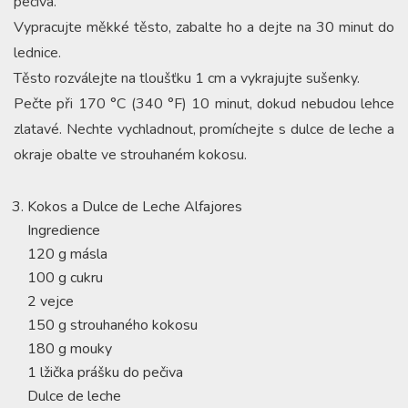
pečiva.
Vypracujte měkké těsto, zabalte ho a dejte na 30 minut do
lednice.
Těsto rozválejte na tloušťku 1 cm a vykrajujte sušenky.
Pečte při 170 °C (340 °F) 10 minut, dokud nebudou lehce
zlatavé. Nechte vychladnout, promíchejte s dulce de leche a
okraje obalte ve strouhaném kokosu.
Kokos a Dulce de Leche Alfajores
Ingredience
120 g másla
100 g cukru
2 vejce
150 g strouhaného kokosu
180 g mouky
1 lžička prášku do pečiva
Dulce de leche