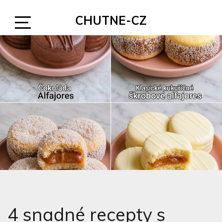
Skip
CHUTNE-CZ
to
content
Open
Sidebar
4 snadné recepty s