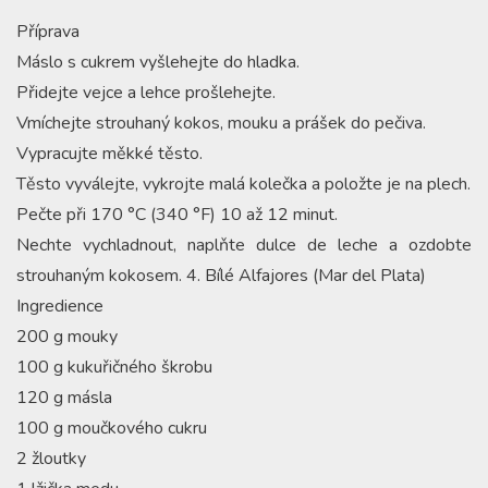
Příprava
Máslo s cukrem vyšlehejte do hladka.
Přidejte vejce a lehce prošlehejte.
Vmíchejte strouhaný kokos, mouku a prášek do pečiva.
Vypracujte měkké těsto.
Těsto vyválejte, vykrojte malá kolečka a položte je na plech.
Pečte při 170 °C (340 °F) 10 až 12 minut.
Nechte vychladnout, naplňte dulce de leche a ozdobte
strouhaným kokosem. 4. Bílé Alfajores (Mar del Plata)
Ingredience
200 g mouky
100 g kukuřičného škrobu
120 g másla
100 g moučkového cukru
2 žloutky