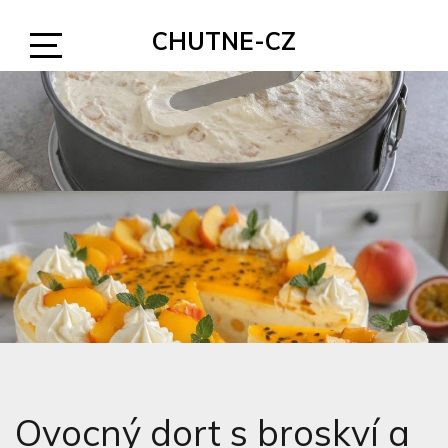
Skip
CHUTNE-CZ
to
content
Open
Sidebar
Ovocný dort s broskví a