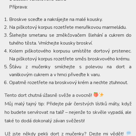
Příprava:
Broskve sceďte a nakrájejte na malé kousky.
Na piškotový korpus rozetřete meruňkovou marmeládu.
Šlehejte smetanu se změkčovačem šlehání a cukrem do
tuhého těsta. Vmíchejte kousky broskví.
Kolem piškotového korpusu umístěte dortový prstenec.
Na piškotový korpus rozetřete směs broskvového krému.
Šťávu z mučenky smíchejte s polevou na dort a
vanilkovým cukrem a v hrnci přiveďte k varu.
Opatrně rozetřete na broskvový krém a nechte ztuhnout.
Tento dort chutná úžasně svěže a ovocně!
Můj malý tajný tip: Přidejte pár čerstvých lístků máty, když
ho budete servírovat na talíř – nejenže to skvěle vypadá, ale
také to dodá dokonalý závan svěžesti!
Už jste někdy pekli dort z mučenky? Dejte mi vědět!