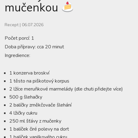
mučenkou
Recept
|
06.07.2026
Počet porcí: 1
Doba přípravy: cca 20 minut
Ingredience:
1 konzerva broskví
1 těsto na piškotový korpus
2 lžíce meruňkové marmelády (dle chuti přidejte více)
500 g šlehačky
2 balíčky změkčovače šlehání
4 lžičky cukru
250 ml šťávy z mučenky
1 balíček čiré polevy na dort
1 balíček vanilkového cukru