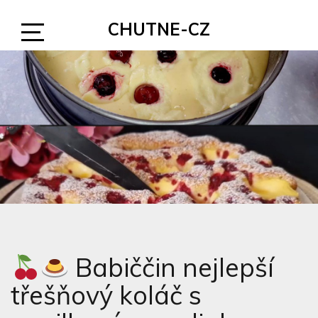
Skip
CHUTNE-CZ
to
content
Open
Sidebar
Babiččin nejlepší
třešňový koláč s