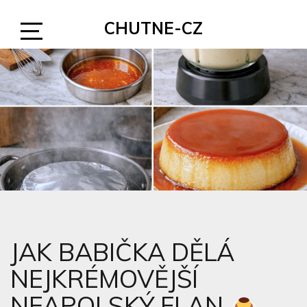
Skip
CHUTNE-CZ
to
content
Open
Sidebar
JAK BABIČKA DĚLÁ
NEJKRÉMOVĚJŠÍ
NEAPOLSKÝ FLAN