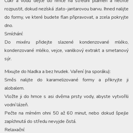
Cukr a vodu dejte do hrnce na střední plamen a nechte
rozpustit, dokud nezíská zlato-jantarovou barvu. Ihned nalijte
do formy, ve které budete flan připravovat, a zcela pokryjte
dno.
Smíchání:
Do mixéru přidejte slazené kondenzované mléko,
kondenzované mléko, vejce, vanilkový extrakt a smetanový
sýr.
Mixujte do hladka a bez hrudek. Vaření (na sporáku):
Směs nalijte do karamelizované formy a přikryjte ji
alobalem.
Vložte ji do hrnce s asi dvěma prsty vody, abyste vytvořili
vodní lázeň.
Pečte na mírném ohni 50 až 60 minut, nebo dokud špejle
zapíchnutá do středu nevyjde čistá.
Relaxační: