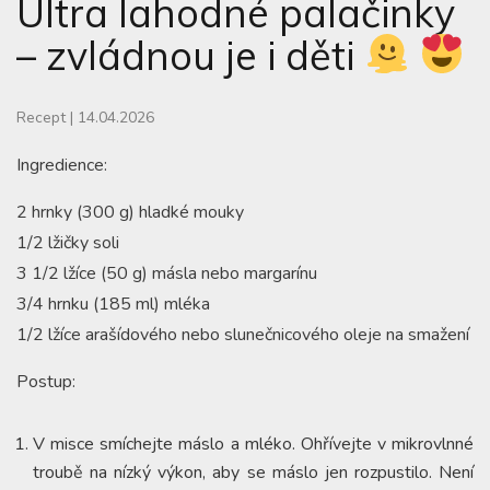
Ultra lahodné palačinky
– zvládnou je i děti
Recept
|
14.04.2026
Ingredience:
2 hrnky (300 g) hladké mouky
1/2 lžičky soli
3 1/2 lžíce (50 g) másla nebo margarínu
3/4 hrnku (185 ml) mléka
1/2 lžíce arašídového nebo slunečnicového oleje na smažení
Postup:
V misce smíchejte máslo a mléko. Ohřívejte v mikrovlnné
troubě na nízký výkon, aby se máslo jen rozpustilo. Není