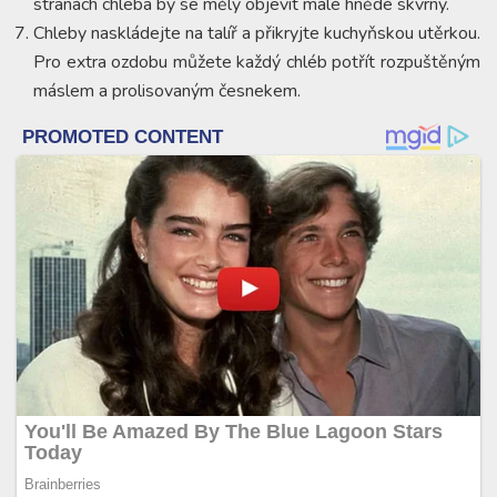
stranách chleba by se měly objevit malé hnědé skvrny.
Chleby naskládejte na talíř a přikryjte kuchyňskou utěrkou.
Pro extra ozdobu můžete každý chléb potřít rozpuštěným
máslem a prolisovaným česnekem.