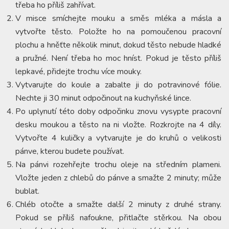
třeba ho příliš zahřívat.
V misce smíchejte mouku a směs mléka a másla a
vytvořte těsto. Položte ho na pomoučenou pracovní
plochu a hněťte několik minut, dokud těsto nebude hladké
a pružné. Není třeba ho moc hníst. Pokud je těsto příliš
lepkavé, přidejte trochu více mouky.
Vytvarujte do koule a zabalte ji do potravinové fólie.
Nechte ji 30 minut odpočinout na kuchyňské lince.
Po uplynutí této doby odpočinku znovu vysypte pracovní
desku moukou a těsto na ni vložte. Rozkrojte na 4 díly.
Vytvořte 4 kuličky a vytvarujte je do kruhů o velikosti
pánve, kterou budete používat.
Na pánvi rozehřejte trochu oleje na středním plameni.
Vložte jeden z chlebů do pánve a smažte 2 minuty; může
bublat.
Chléb otočte a smažte další 2 minuty z druhé strany.
Pokud se příliš nafoukne, přitlačte stěrkou. Na obou