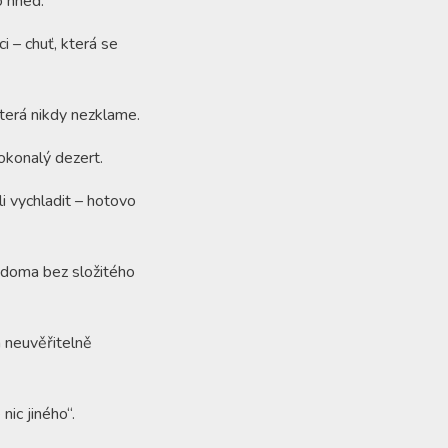
o hned.
i – chuť, která se
 která nikdy nezklame.
okonalý dezert.
li vychladit – hotovo
é doma bez složitého
 neuvěřitelně
nic jiného“.