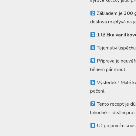
sýrové kuličky jsou p
Základem je
300 
doslova rozplývá na j
1 lžička vanilko
Tajemství úspěchu s
Příprava je neuvěři
během pár minut.
Výsledek? Malé koul
pečení.
Tento recept je dů
lahodné – ideální pro 
Už po prvním soustu 