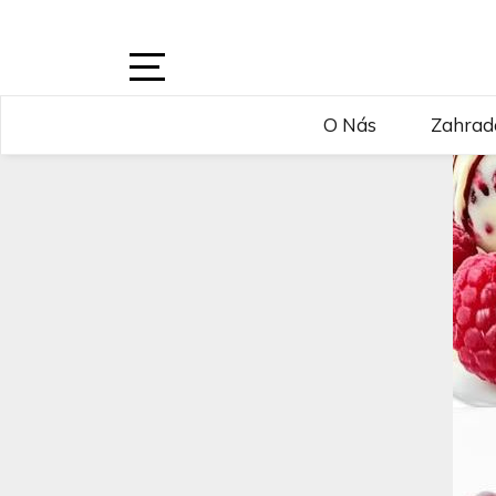
Skip
to
content
Open
O Nás
Zahrad
Sidebar