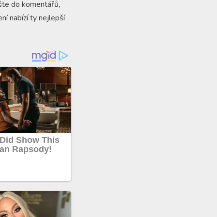
pište do komentářů,
í nabízí ty nejlepší