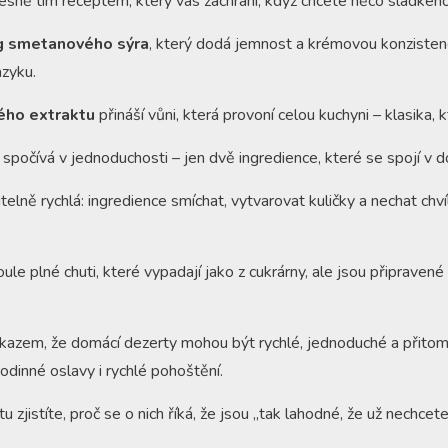
řesně tím receptem, který vás zachrání, když chcete něco sladkéh
g smetanového sýra
, který dodá jemnost a krémovou konzistenc
azyku.
vého extraktu
přináší vůni, která provoní celou kuchyni – klasika,
počívá v jednoduchosti – jen dvě ingredience, které se spojí v d
telně rychlá: ingredience smíchat, vytvarovat kuličky a nechat chví
e plné chuti, které vypadají jako z cukrárny, ale jsou připraven
kazem, že domácí dezerty mohou být rychlé, jednoduché a přitom
rodinné oslavy i rychlé pohoštění.
zjistíte, proč se o nich říká, že jsou „tak lahodné, že už nechcete 