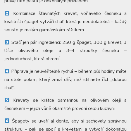
právě tato pasta je dokonalým příkladem.
Kombinace šťavnatých krevet, voňavého česneku a
kvalitních špaget vytváří chuť, která je neodolatelná – každý
sousto je malým gurmánským zážitkem.
Stačí jen pár ingrediencí: 250 g špaget, 300 g krevet, 3
lžíce olivového oleje a 3–4 stroužky česneku –
jednoduchost, která ohromí.
Příprava je neuvěřitelně rychlá – během půl hodiny máte
na stole pokrm, který zmizí dřív, než stihnete říct „dobrou
chuť“.
Krevety se krátce osmahnou na olivovém oleji s
česnekem – jejich vůně okamžitě provoní celou kuchyni.
Špagety se uvaří al dente, aby si zachovaly správnou
strukturu – pak se spojí s krevetami a vytvoří dokonalou