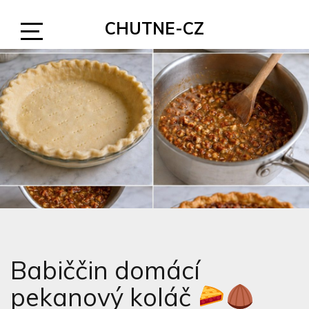
Skip
CHUTNE-CZ
to
content
Open
Sidebar
Babiččin domácí
pekanový koláč