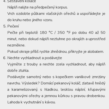
Sestavení koláče
Náplň nalijte na předpečený korpus.
Vrch ozdobte půlkami vlašských ořechů a uspořádejte je
do kruhu nebo jiného vzoru.
Pečení
Pečte při teplotě 180 °C / 350 °F po dobu 40 až 50
minut, nebo dokud náplň neztuhne po okrajích a uprostřed
nezměkne.
Pokud okraje příliš rychle zhnědnou, přikryjte je alobalem.
Nechte vychladnout a podávejte
Vyjměte z trouby a nechte zcela vychladnout, aby náplň
dobře ztuhla.
Podávejte samotný nebo s kopečkem vanilkové zmrzliny
navrchu. Výsledek? Domácí pekanový koláč, zlatavě hnědý
a karamelizovaný, s hladkou, lesklou náplní, křupavými
pekanovými ořechy a jemnou kůrkou s pravou drobenkou.
Lahoda k vychutnání s kávou.