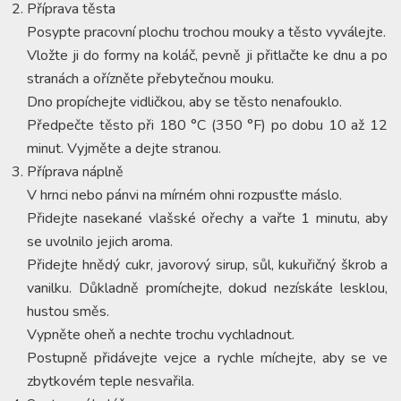
Příprava těsta
Posypte pracovní plochu trochou mouky a těsto vyválejte.
Vložte ji do formy na koláč, pevně ji přitlačte ke dnu a po
stranách a ořízněte přebytečnou mouku.
Dno propíchejte vidličkou, aby se těsto nenafouklo.
Předpečte těsto při 180 °C (350 °F) po dobu 10 až 12
minut. Vyjměte a dejte stranou.
Příprava náplně
V hrnci nebo pánvi na mírném ohni rozpusťte máslo.
Přidejte nasekané vlašské ořechy a vařte 1 minutu, aby
se uvolnilo jejich aroma.
Přidejte hnědý cukr, javorový sirup, sůl, kukuřičný škrob a
vanilku. Důkladně promíchejte, dokud nezískáte lesklou,
hustou směs.
Vypněte oheň a nechte trochu vychladnout.
Postupně přidávejte vejce a rychle míchejte, aby se ve
zbytkovém teple nesvařila.