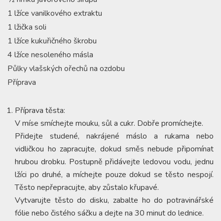
1 lžíce vanilkového extraktu
1 lžička soli
1 lžíce kukuřičného škrobu
4 lžíce nesoleného másla
Půlky vlašských ořechů na ozdobu
Příprava
Příprava těsta:
V míse smíchejte mouku, sůl a cukr. Dobře promíchejte.
Přidejte studené, nakrájené máslo a rukama nebo
vidličkou ho zapracujte, dokud směs nebude připomínat
hrubou drobku. Postupně přidávejte ledovou vodu, jednu
lžíci po druhé, a míchejte pouze dokud se těsto nespojí.
Těsto nepřepracujte, aby zůstalo křupavé.
Vytvarujte těsto do disku, zabalte ho do potravinářské
fólie nebo čistého sáčku a dejte na 30 minut do lednice.