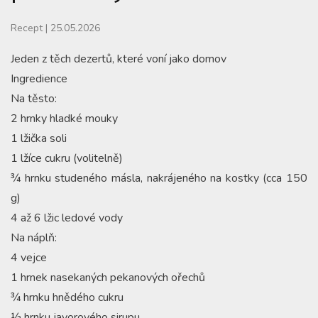
Recept
|
25.05.2026
Jeden z těch dezertů, které voní jako domov
Ingredience
Na těsto:
2 hrnky hladké mouky
1 lžička soli
1 lžíce cukru (volitelně)
¾ hrnku studeného másla, nakrájeného na kostky (cca 150
g)
4 až 6 lžic ledové vody
Na náplň:
4 vejce
1 hrnek nasekaných pekanových ořechů
¾ hrnku hnědého cukru
½ hrnku javorového sirupu