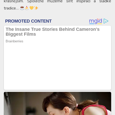
krásnějším. Společně můžeme šířit inspiraci a sladké
tradice…