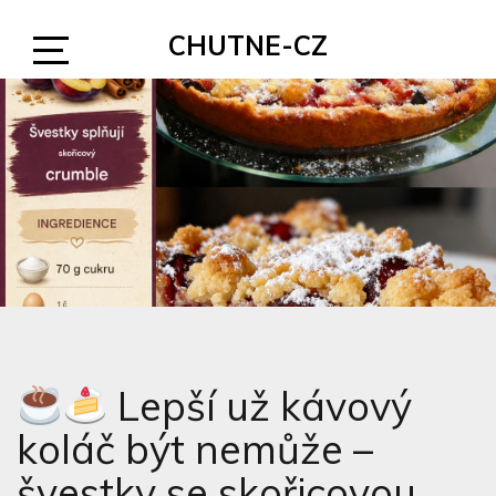
Skip
CHUTNE-CZ
to
content
Open
Sidebar
Lepší už kávový
koláč být nemůže –
švestky se skořicovou