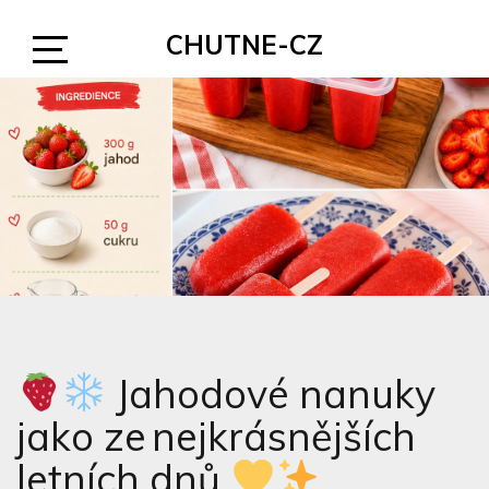
Skip
CHUTNE-CZ
to
content
Open
Sidebar
Jahodové nanuky
jako ze nejkrásnějších
letních dnů