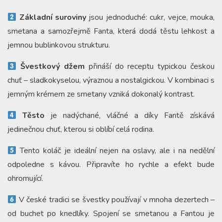
Základní suroviny
jsou jednoduché: cukr, vejce, mouka,
smetana a samozřejmě Fanta, která dodá těstu lehkost a
jemnou bublinkovou strukturu.
Švestkový džem
přináší do receptu typickou českou
chuť – sladkokyselou, výraznou a nostalgickou. V kombinaci s
jemným krémem ze smetany vzniká dokonalý kontrast.
Těsto
je nadýchané, vláčné a díky Fantě získává
jedinečnou chuť, kterou si oblíbí celá rodina.
Tento koláč je ideální nejen na oslavy, ale i na nedělní
odpoledne s kávou. Připravíte ho rychle a efekt bude
ohromující.
V české tradici se švestky používají v mnoha dezertech –
od buchet po knedlíky. Spojení se smetanou a Fantou je